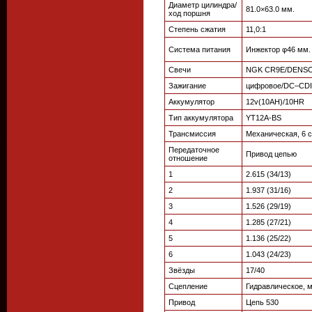
Диаметр цилиндра/
81.0×63.0 мм.
ход поршня
Степень сжатия
11,0:1
Система питания
Инжектор φ46 мм.
Свечи
NGK CR9E/DENSO
Зажигание
цифровое/DC–CDI
Аккумулятор
12v(10AH)/10HR
Тип аккумулятора
YT12A-BS
Трансмиссия
Механическая, 6 
Передаточное
Привод цепью
отношение
1
2.615 (34/13)
2
1.937 (31/16)
3
1.526 (29/19)
4
1.285 (27/21)
5
1.136 (25/22)
6
1.043 (24/23)
Звёзды
17/40
Сцепление
Гидравлическое, 
Привод
Цепь 530