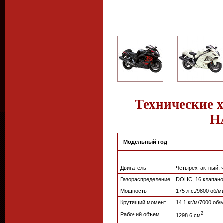
Технические 
H
Модельный год
Двигатель
Четырехтактный, 
Газораспределение
DOHC, 16 клапано
Мощность
175 л.с./9800 об/м
Крутящий момент
14.1 кг/м/7000 об/
2
Рабочий объем
1298.6 см