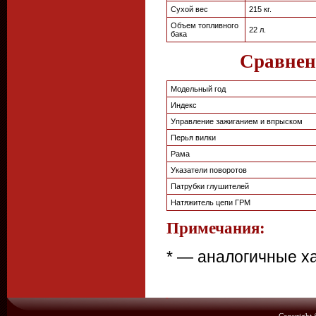
Сухой вес
215 кг.
Объем топливного
22 л.
бака
Сравнен
Модельный год
Индекс
Управление зажиганием и впрыском
Перья вилки
Рама
Указатели поворотов
Патрубки глушителей
Натяжитель цепи ГРМ
Примечания:
* — аналогичные х