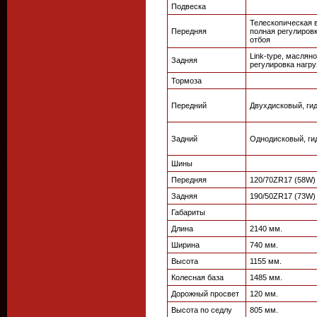
Подвеска
Телескопическая в
Передняя
полная регулировк
отбоя
Link-type, маслян
Задняя
регулировка нагру
Тормоза
Передний
Двухдисковый, гид
Задний
Однодисковый, ги
Шины
Передняя
120/70ZR17 (58W)
Задняя
190/50ZR17 (73W)
Габариты
Длина
2140 мм.
Ширина
740 мм.
Высота
1155 мм.
Колесная база
1485 мм.
Дорожный просвет
120 мм.
Высота по седлу
805 мм.